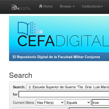
Home
Browse
Institucional
Skip
navigation
El Repositorio Digital de la Facultad Militar Conjunta
Search
Search:
for
Current filters: