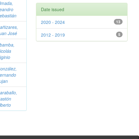
lmada,
eandro
Date issued
ebastián
2020 - 2024
13
añizares,
uan José
2012 - 2019
5
bamba,
icolás
iginio
onzález,
ernando
ujan
araballo,
astón
lberto