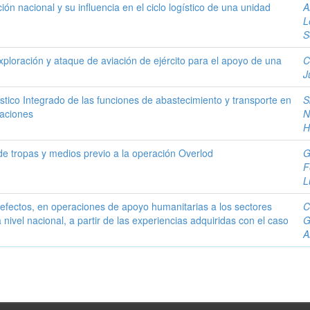
ción nacional y su influencia en el ciclo logístico de una unidad
A
L
S
xploración y ataque de aviación de ejército para el apoyo de una
C
J
stico Integrado de las funciones de abastecimiento y transporte en
S
raciones
N
H
de tropas y medios previo a la operación Overlod
G
F
L
efectos, en operaciones de apoyo humanitarias a los sectores
C
ivel nacional, a partir de las experiencias adquiridas con el caso
G
A