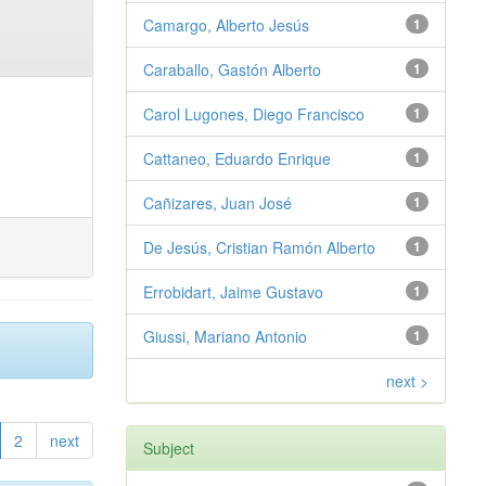
Camargo, Alberto Jesús
1
Caraballo, Gastón Alberto
1
Carol Lugones, Diego Francisco
1
Cattaneo, Eduardo Enrique
1
Cañizares, Juan José
1
De Jesús, Cristian Ramón Alberto
1
Errobidart, Jaime Gustavo
1
Giussi, Mariano Antonio
1
next >
2
next
Subject