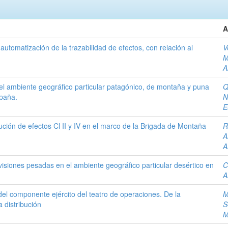
A
automatización de la trazabilidad de efectos, con relación al
V
M
A
el ambiente geográfico particular patagónico, de montaña y puna
Q
paña.
N
E
ución de efectos Cl II y IV en el marco de la Brigada de Montaña
R
A
A
ivisiones pesadas en el ambiente geográfico particular desértico en
C
A
el componente ejército del teatro de operaciones. De la
M
 distribución
S
M