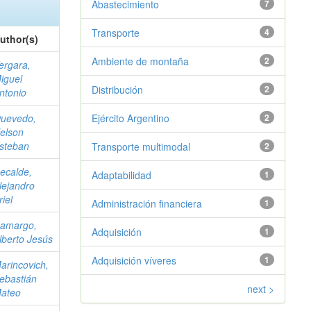
Abastecimiento
7
Transporte
4
uthor(s)
Ambiente de montaña
2
ergara,
iguel
Distribución
2
ntonio
uevedo,
Ejército Argentino
2
elson
steban
Transporte multimodal
2
ecalde,
Adaptabilidad
1
lejandro
riel
Administración financiera
1
amargo,
Adquisición
1
lberto Jesús
Adquisición víveres
1
arincovich,
ebastián
next >
ateo