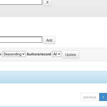
r
Authors/record
previous
1