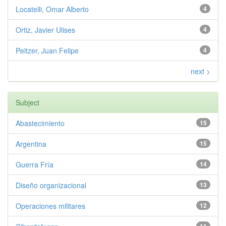
Locatelli, Omar Alberto
4
Ortiz, Javier Ulises
4
Peltzer, Juan Felipe
4
next >
Subject
Abastecimiento
15
Argentina
15
Guerra Fría
14
Diseño organizacional
13
Operaciones militares
12