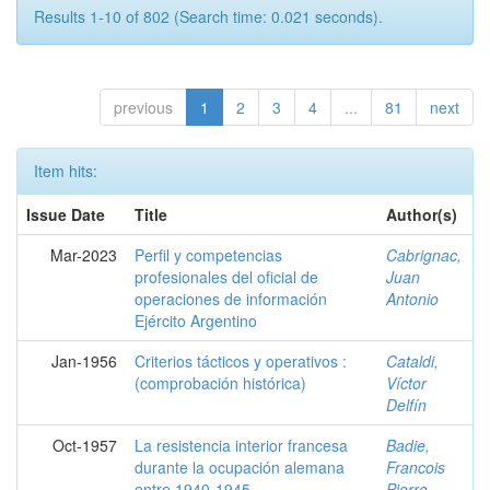
Results 1-10 of 802 (Search time: 0.021 seconds).
previous
1
2
3
4
...
81
next
Item hits:
Issue Date
Title
Author(s)
Mar-2023
Perfil y competencias
Cabrignac,
profesionales del oficial de
Juan
operaciones de información
Antonio
Ejército Argentino
Jan-1956
Criterios tácticos y operativos :
Cataldi,
(comprobación histórica)
Víctor
Delfín
Oct-1957
La resistencia interior francesa
Badie,
durante la ocupación alemana
Francois
entre 1940-1945
Pierre