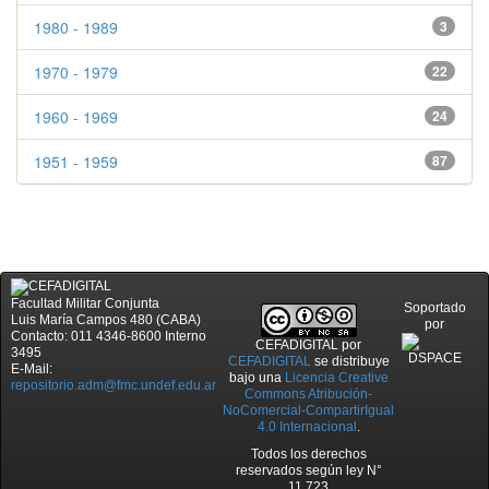
1980 - 1989
3
1970 - 1979
22
1960 - 1969
24
1951 - 1959
87
Facultad Militar Conjunta
Soportado
Luis María Campos 480 (CABA)
por
Contacto: 011 4346-8600 Interno
CEFADIGITAL
por
3495
CEFADIGITAL
se distribuye
E-Mail:
bajo una
Licencia Creative
repositorio.adm@fmc.undef.edu.ar
Commons Atribución-
NoComercial-CompartirIgual
4.0 Internacional
.
Todos los derechos
reservados según ley N°
11.723