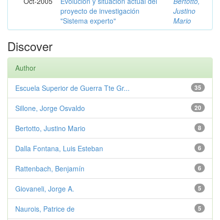
Oct-2005
Evolución y situación actual del
Bertotto,
proyecto de investigación
Justino
"Sistema experto"
Mario
Discover
Author
Escuela Superior de Guerra Tte Gr...
35
Sillone, Jorge Osvaldo
20
Bertotto, Justino Mario
8
Dalla Fontana, Luis Esteban
6
Rattenbach, Benjamín
6
Giovaneli, Jorge A.
5
Naurois, Patrice de
5