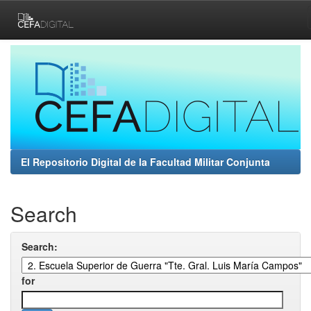
Skip
navigation
El Repositorio Digital de la Facultad Militar Conjunta
Search
Search:
for