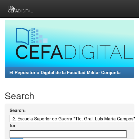
Skip
navigation
El Repositorio Digital de la Facultad Militar Conjunta
Search
Search:
for