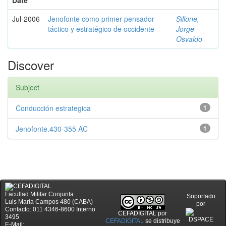
Date
Jul-2006
Jenofonte como primer pensador
Sillone,
táctico y estratégico de occidente
Jorge
Osvaldo
Discover
Subject
Conducción estrategica
1
Jenofonte.430-355 AC
1
Facultad Militar Conjunta
Soportado
Luis María Campos 480 (CABA)
por
Contacto: 011 4346-8600 Interno
CEFADIGITAL
por
3495
CEFADIGITAL
se distribuye
E-Mail: