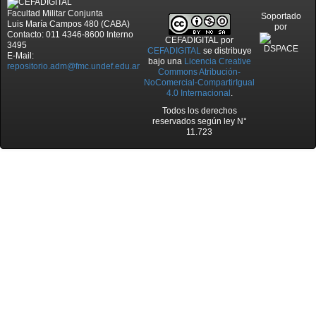
Facultad Militar Conjunta
Soportado
Luis María Campos 480 (CABA)
por
Contacto: 011 4346-8600 Interno
CEFADIGITAL
por
3495
CEFADIGITAL
se distribuye
E-Mail:
bajo una
Licencia Creative
repositorio.adm@fmc.undef.edu.ar
Commons Atribución-
NoComercial-CompartirIgual
4.0 Internacional
.
Todos los derechos
reservados según ley N°
11.723