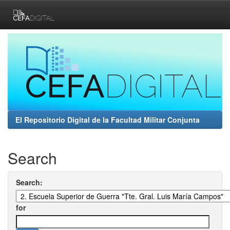
Skip
navigation
El Repositorio Digital de la Facultad Militar Conjunta
Search
Search:
for