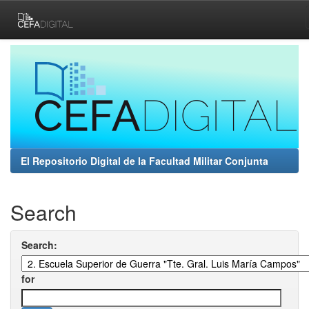
Skip
navigation
El Repositorio Digital de la Facultad Militar Conjunta
Search
Search:
for