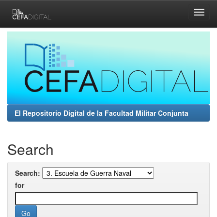
Skip
navigation
El Repositorio Digital de la Facultad Militar Conjunta
Search
Search:
for