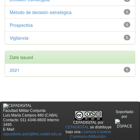
Método de decisión estratégica
1
Prospectiva
1
Vigilancia
1
Date issued
2021
1
Facultad Militar Conjunta
Soportado
Luis María Campos 480 (CABA)
por
Contacto: 011 4346-8600 Interno
CEFADIGITAL
por
3495
CEFADIGITAL
se distribuye
E-Mail:
bajo una
Licencia Creative
repositorio.adm@fmc.undef.edu.ar
Commons Atribución-