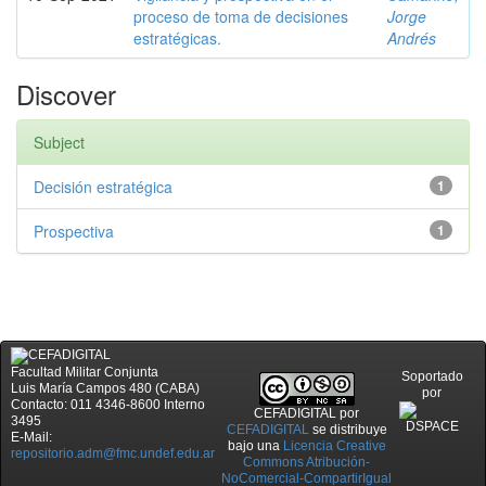
proceso de toma de decisiones
Jorge
estratégicas.
Andrés
Discover
Subject
Decisión estratégica
1
Prospectiva
1
Facultad Militar Conjunta
Soportado
Luis María Campos 480 (CABA)
por
Contacto: 011 4346-8600 Interno
CEFADIGITAL
por
3495
CEFADIGITAL
se distribuye
E-Mail:
bajo una
Licencia Creative
repositorio.adm@fmc.undef.edu.ar
Commons Atribución-
NoComercial-CompartirIgual