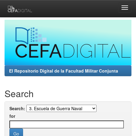
Skip
navigation
El Repositorio Digital de la Facultad Militar Conjunta
Search
Search:
for