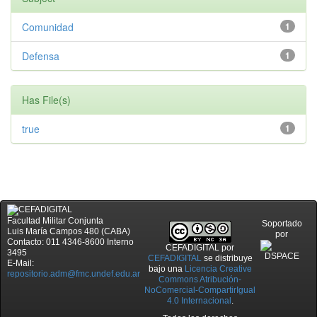
Comunidad
1
Defensa
1
Has File(s)
true
1
Facultad Militar Conjunta
Soportado
Luis María Campos 480 (CABA)
por
Contacto: 011 4346-8600 Interno
CEFADIGITAL
por
3495
CEFADIGITAL
se distribuye
E-Mail:
bajo una
Licencia Creative
repositorio.adm@fmc.undef.edu.ar
Commons Atribución-
NoComercial-CompartirIgual
4.0 Internacional
.