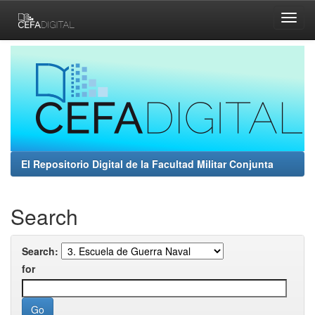
Skip
navigation
El Repositorio Digital de la Facultad Militar Conjunta
Search
Search:
for