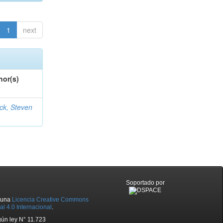
1
next
hor(s)
ck, Steven
Soportado por
o una
Licencia Creative Commons
l 4.0 Internacional
.
ún ley N° 11.723