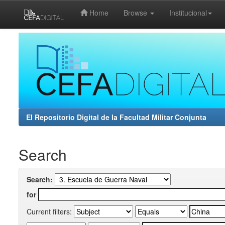
Home
Browse
Institucional
Skip
navigation
El Repositorio Digital de la Facultad Militar Conjunta
Search
Search:
for
Current filters: