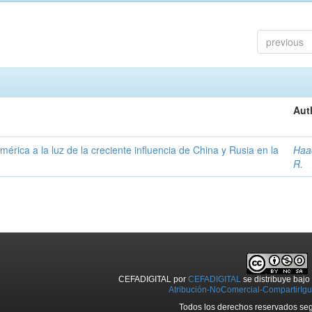
previous
Aut
érica a la luz de la creciente influencia de China y Rusia en la
Haa
R.
CEFADIGITAL
por
CEFADIGITAL
se distribuye baj
Atribución-NoComercial-CompartirIgua
Todos los derechos reservados seg