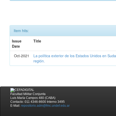
Item hits:
Issue
Title
Date
Oct-2021
La política exterior de los Estados Unidos en Sudam
región.
Facultad Militar Conjunta
Luis María Campos 480 (CABA)
Contacto: 011 4346-8600 Interno 3495
E-Mail:
repositorio.adm@fmc.undef.edu.ar