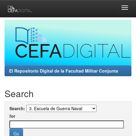
Skip
navigation
El Repositorio Digital de la Facultad Militar Conjunta
Search
Search:
for