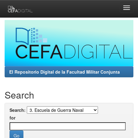
Skip
navigation
El Repositorio Digital de la Facultad Militar Conjunta
Search
Search:
for