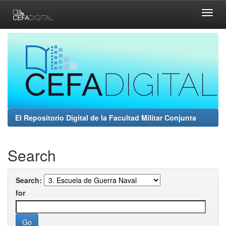
Skip
navigation
El Repositorio Digital de la Facultad Militar Conjunta
Search
Search:
for