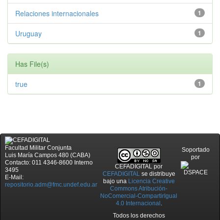
Relaciones internacionales
1
Uruguay
1
Has File(s)
true
1
Facultad Militar Conjunta
Soportado
Luis María Campos 480 (CABA)
por
Contacto: 011 4346-8600 Interno
CEFADIGITAL
por
3495
CEFADIGITAL
se distribuye
E-Mail:
bajo una
Licencia Creative
repositorio.adm@fmc.undef.edu.ar
Commons Atribución-
NoComercial-CompartirIgual
4.0 Internacional
.
Todos los derechos