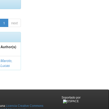
1
next
Author(s)
Maroto,
Lucas
Soportado por
o una
Licencia Creative Commons