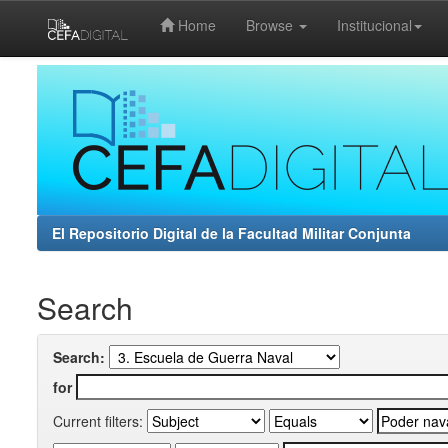
Home
Browse
Institucional
Skip
navigation
El Repositorio Digital de la Facultad Militar Conjunta
Search
Search:
for
Current filters: