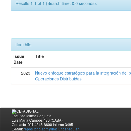
Results 1-1 of 1 (Search time: 0.0 seconds).
Item hits:
Issue
Title
Date
2023
Nuevo enfoque estratégico para la integración del 
Operaciones Distribuidas
Facultad Militar Conjunta
Luis María Campos 480 (CABA)
Contacto: 011 4346-8600 Interno 3495
E-Mail:
repositorio.adm@fmc.undef.edu.ar