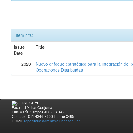
Item hits:
Issue
Title
Date
2023
Nuevo enfoque estratégico para la integración del 
Operaciones Distribuidas
Facultad Militar Conjunta
Luis María Campos 480 (CABA)
Contacto: 011 4346-8600 Interno 3495
E-Mail:
repositorio.adm@fmc.undef.edu.ar