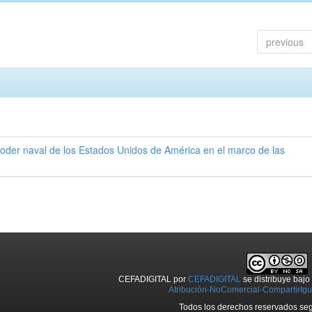
previous
poder naval de los Estados Unidos de América en el marco de las
CEFADIGITAL
por
CEFADIGITAL
se distribuye baj
Atribución-NoComercial-CompartirIgua
Todos los derechos reservados seg