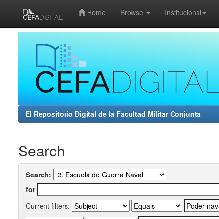
Home
Browse
Institucional
Skip
navigation
El Repositorio Digital de la Facultad Militar Conjunta
Search
Search:
for
Current filters: