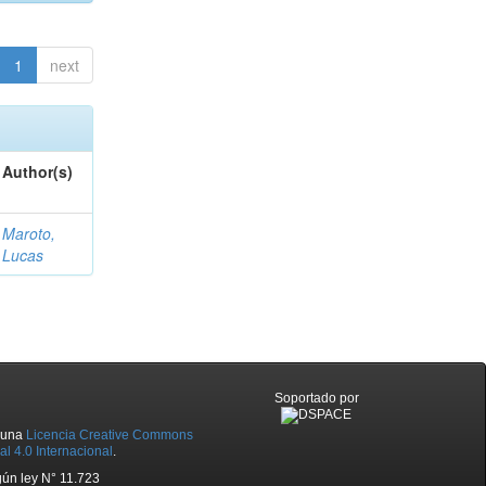
1
next
Author(s)
Maroto,
Lucas
Soportado por
o una
Licencia Creative Commons
l 4.0 Internacional
.
ún ley N° 11.723