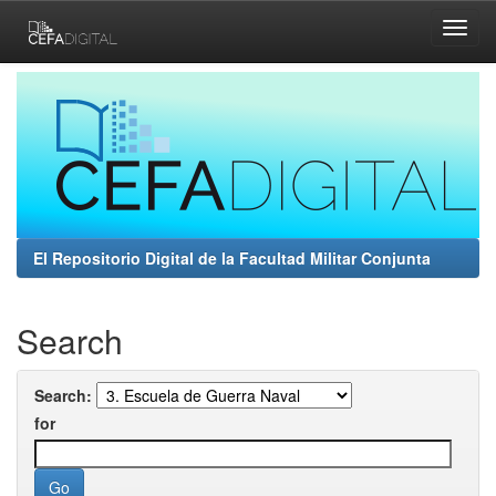
Skip
navigation
El Repositorio Digital de la Facultad Militar Conjunta
Search
Search:
for