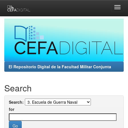
Skip
navigation
El Repositorio Digital de la Facultad Militar Conjunta
Search
Search:
for