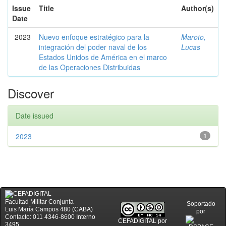
Issue
Title
Author(s)
Date
2023
Nuevo enfoque estratégico para la
Maroto,
integración del poder naval de los
Lucas
Estados Unidos de América en el marco
de las Operaciones Distribuidas
Discover
Date issued
2023
1
Facultad Militar Conjunta
Soportado
Luis María Campos 480 (CABA)
por
Contacto: 011 4346-8600 Interno
CEFADIGITAL
por
3495