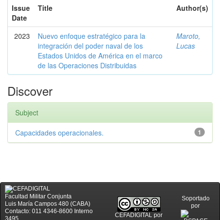
Issue
Title
Author(s)
Date
2023
Nuevo enfoque estratégico para la
Maroto,
integración del poder naval de los
Lucas
Estados Unidos de América en el marco
de las Operaciones Distribuidas
Discover
Subject
Capacidades operacionales.
1
Facultad Militar Conjunta
Soportado
Luis María Campos 480 (CABA)
por
Contacto: 011 4346-8600 Interno
CEFADIGITAL
por
3495