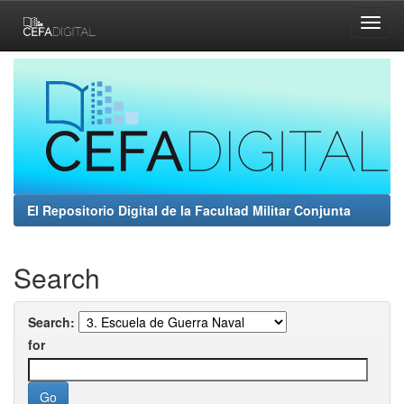
Skip
navigation
El Repositorio Digital de la Facultad Militar Conjunta
Search
Search:
for