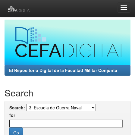
Skip
navigation
El Repositorio Digital de la Facultad Militar Conjunta
Search
Search:
for