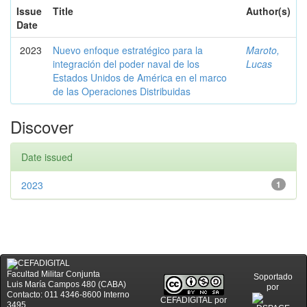
Issue
Title
Author(s)
Date
2023
Nuevo enfoque estratégico para la
Maroto,
integración del poder naval de los
Lucas
Estados Unidos de América en el marco
de las Operaciones Distribuidas
Discover
Date issued
2023
1
Facultad Militar Conjunta
Soportado
Luis María Campos 480 (CABA)
por
Contacto: 011 4346-8600 Interno
CEFADIGITAL
por
3495