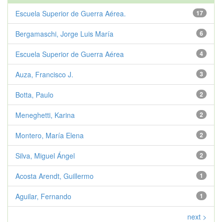
Escuela Superior de Guerra Aérea.
17
Bergamaschi, Jorge Luis María
6
Escuela Superior de Guerra Aérea
4
Auza, Francisco J.
3
Botta, Paulo
2
Meneghetti, Karina
2
Montero, María Elena
2
Silva, Miguel Ángel
2
Acosta Arendt, Guillermo
1
Aguilar, Fernando
1
next >