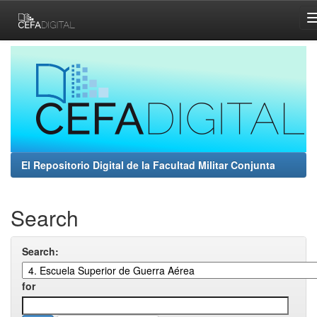
Skip
navigation
El Repositorio Digital de la Facultad Militar Conjunta
Search
Search:
for