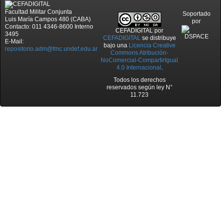
Facultad Militar Conjunta
Soportado
Luis María Campos 480 (CABA)
por
Contacto: 011 4346-8600 Interno
CEFADIGITAL
por
3495
CEFADIGITAL
se distribuye
E-Mail:
bajo una
Licencia Creative
repositorio.adm@fmc.undef.edu.ar
Commons Atribución-
NoComercial-CompartirIgual
4.0 Internacional
.
Todos los derechos
reservados según ley N°
11.723