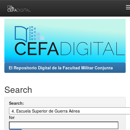
Skip
navigation
El Repositorio Digital de la Facultad Militar Conjunta
Search
Search:
for