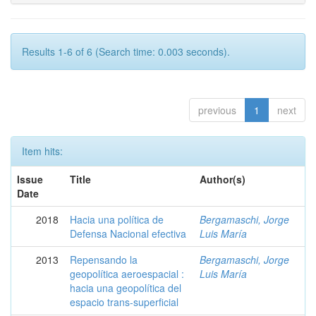
Results 1-6 of 6 (Search time: 0.003 seconds).
previous
1
next
Item hits:
Issue
Title
Author(s)
Date
2018
Hacia una política de
Bergamaschi, Jorge
Defensa Nacional efectiva
Luis María
2013
Repensando la
Bergamaschi, Jorge
geopolítica aeroespacial :
Luis María
hacia una geopolítica del
espacio trans-superficial