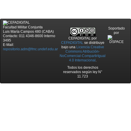
Facultad Militar Conjunta
Soportado
Luis María Campos 480 (CABA)
por
Contacto: 011 4346-8600 Interno
CEFADIGITAL
por
3495
CEFADIGITAL
se distribuye
E-Mail:
bajo una
Licencia Creative
repositorio.adm@fmc.undef.edu.ar
Commons Atribución-
NoComercial-CompartirIgual
4.0 Internacional
.
Todos los derechos
reservados según ley N°
11.723