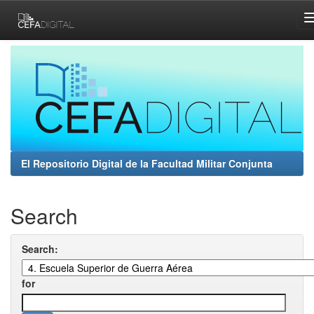
Skip
navigation
El Repositorio Digital de la Facultad Militar Conjunta
Search
Search:
for