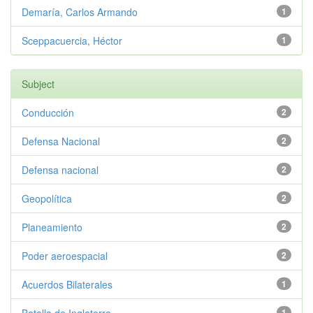
Demaría, Carlos Armando
1
Sceppacuercia, Héctor
1
Subject
Conducción
2
Defensa Nacional
2
Defensa nacional
2
Geopolítica
2
Planeamiento
2
Poder aeroespacial
2
Acuerdos Bilaterales
1
1