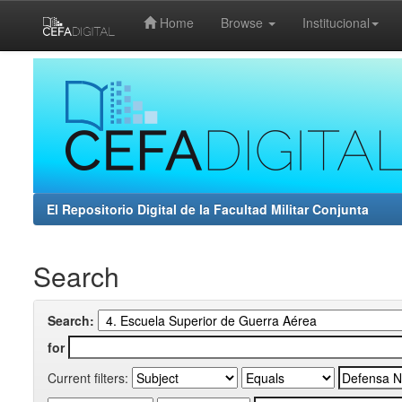
Home
Browse
Institucional
Skip
navigation
El Repositorio Digital de la Facultad Militar Conjunta
Search
Search:
for
Current filters: