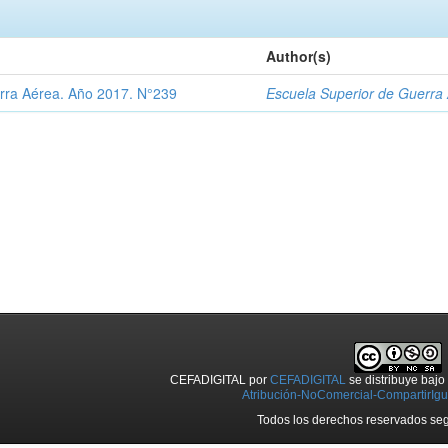
Author(s)
rra Aérea. Año 2017. N°239
Escuela Superior de Guerra
CEFADIGITAL
por
CEFADIGITAL
se distribuye baj
Atribución-NoComercial-CompartirIgua
Todos los derechos reservados seg