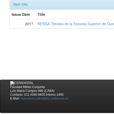
Item hits:
Issue Date
Title
2017
RESGA. Revista de la Escuela Superior de Gue
Facultad Militar Conjunta
Luis María Campos 480 (CABA)
Contacto: 011 4346-8600 Interno 3495
E-Mail:
repositorio.adm@fmc.undef.edu.ar