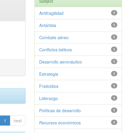
Subject
Antifragilidad
1
Antártida
1
Combate aéreo
1
Conflictos bélicos
1
Desarrollo aeronáutico
1
Estrategia
1
Fraticidios
1
Liderazgo
1
Políticas de desarrollo
1
1
next
Recursos económicos
1