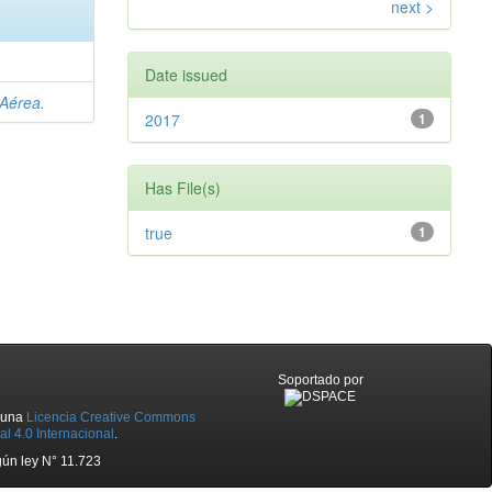
next >
Date issued
 Aérea.
2017
1
Has File(s)
true
1
Soportado por
o una
Licencia Creative Commons
l 4.0 Internacional
.
ún ley N° 11.723