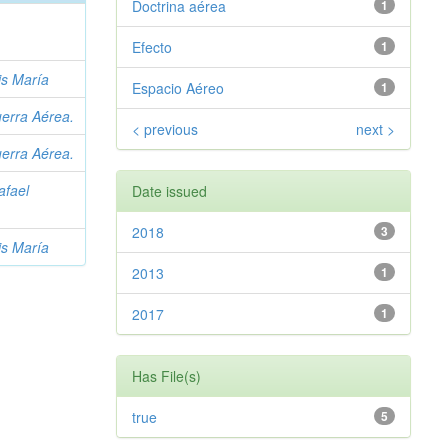
Doctrina aérea
1
Efecto
1
is María
Espacio Aéreo
1
erra Aérea.
< previous
next >
erra Aérea.
afael
Date issued
2018
3
is María
2013
1
2017
1
Has File(s)
true
5