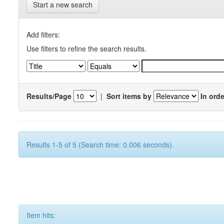
Start a new search
Add filters:
Use filters to refine the search results.
Results/Page
|
Sort items by
In orde
Results 1-5 of 5 (Search time: 0.006 seconds).
Item hits: