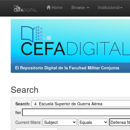
Home
Browse
Institucional
Skip
navigation
El Repositorio Digital de la Facultad Militar Conjunta
Search
Search:
for
Current filters: