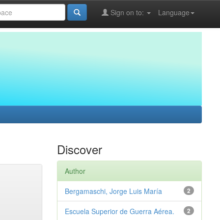
Sign on to:
Language
Discover
Author
Bergamaschi, Jorge Luis María
2
Escuela Superior de Guerra Aérea.
2