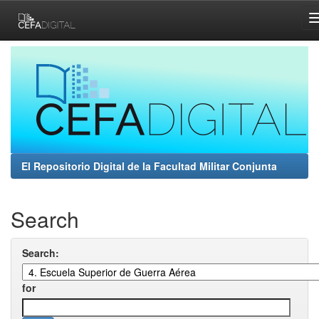
Skip
navigation
El Repositorio Digital de la Facultad Militar Conjunta
Search
Search:
for