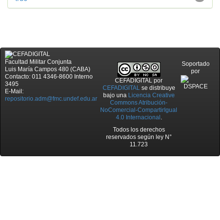
Facultad Militar Conjunta
Soportado
Luis María Campos 480 (CABA)
por
Contacto: 011 4346-8600 Interno
CEFADIGITAL
por
3495
CEFADIGITAL
se distribuye
E-Mail:
bajo una
Licencia Creative
repositorio.adm@fmc.undef.edu.ar
Commons Atribución-
NoComercial-CompartirIgual
4.0 Internacional
.
Todos los derechos
reservados según ley N°
11.723