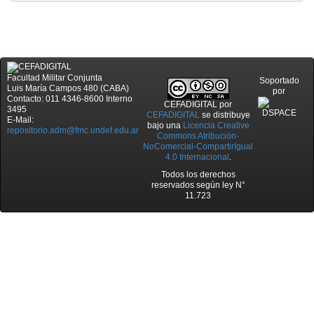
Facultad Militar Conjunta
Soportado
Luis María Campos 480 (CABA)
por
Contacto: 011 4346-8600 Interno
CEFADIGITAL
por
3495
CEFADIGITAL
se distribuye
E-Mail:
bajo una
Licencia Creative
repositorio.adm@fmc.undef.edu.ar
Commons Atribución-
NoComercial-CompartirIgual
4.0 Internacional
.
Todos los derechos
reservados según ley N°
11.723