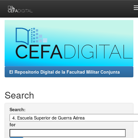
Skip
navigation
El Repositorio Digital de la Facultad Militar Conjunta
Search
Search:
for