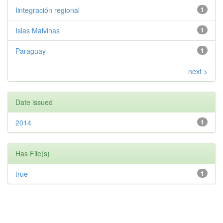
Iintegración regional
1
Islas Malvinas
1
Paraguay
1
next >
Date issued
2014
1
Has File(s)
true
1