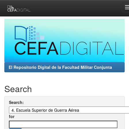
Skip
navigation
El Repositorio Digital de la Facultad Militar Conjunta
Search
Search:
for