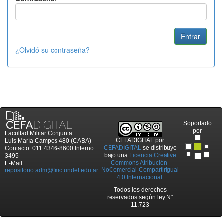
¿Olvidó su contraseña?
Soportado
por
Facultad Militar Conjunta
CEFADIGITAL
por
Luis María Campos 480 (CABA)
CEFADIGITAL
se distribuye
Contacto: 011 4346-8600 Interno
bajo una
Licencia Creative
3495
Commons Atribución-
E-Mail:
NoComercial-CompartirIgual
repositorio.adm@fmc.undef.edu.ar
4.0 Internacional
.
Todos los derechos
reservados según ley N°
11.723