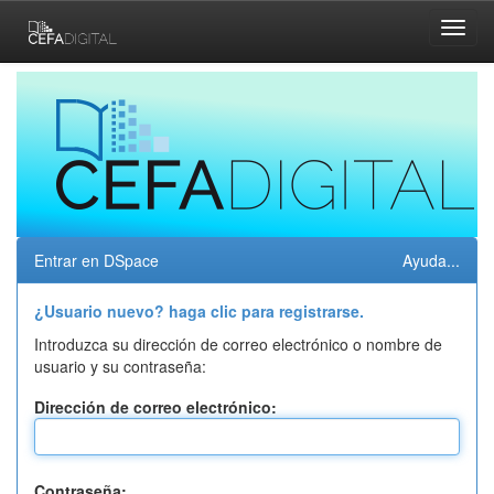
Skip
navigation
Entrar en DSpace
Ayuda...
¿Usuario nuevo? haga clic para registrarse.
Introduzca su dirección de correo electrónico o nombre de
usuario y su contraseña:
Dirección de correo electrónico:
Contraseña: