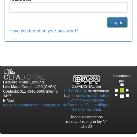
Have you forgotten your password?
Soportado
por
Facultad Militar Conjunta
CEFADIGITAL
por
Luis María Campos 480 (CABA)
CEFADIGITAL
se distribuye
Contacto: 011 4346-8600 Interno
bajo una
Licencia Creative
3495
Commons Atribución-
E-Mail:
NoComercial-CompartirIgual
repositorio.adm@fmc.undef.edu.ar
4.0 Internacional
.
Todos los derechos
reservados según ley N°
11.723