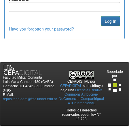
Have you forgotten your password?
Soportado
por
Facultad Militar Conjunta
CEFADIGITAL
por
Luis María Campos 480 (CABA)
CEFADIGITAL
se distribuye
Contacto: 011 4346-8600 Interno
bajo una
Licencia Creative
3495
Commons Atribución-
E-Mail:
NoComercial-CompartirIgual
repositorio.adm@fmc.undef.edu.ar
4.0 Internacional
.
Todos los derechos
reservados según ley N°
11.723