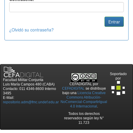
¿Olvidó su contraseña?
Soportado
por
Facultad Militar Conjunta
CEFADIGITAL
por
Luis María Campos 480 (CABA)
CEFADIGITAL
se distribuye
Contacto: 011 4346-8600 Interno
bajo una
Licencia Creative
3495
Commons Atribución-
E-Mail:
NoComercial-CompartirIgual
repositorio.adm@fmc.undef.edu.ar
4.0 Internacional
.
Todos los derechos
reservados según ley N°
11.723