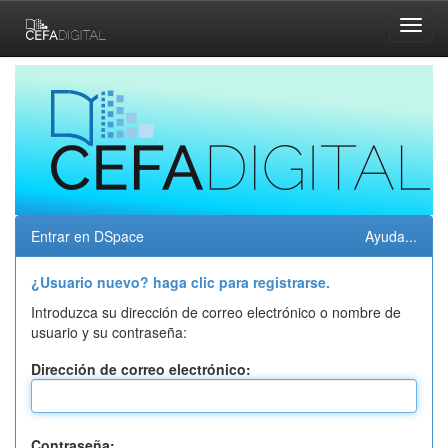
Skip
navigation
Entrar en DSpace
Ayuda...
¿Usuario nuevo? haga clic para registrarse.
Introduzca su dirección de correo electrónico o nombre de
usuario y su contraseña:
Dirección de correo electrónico:
Contraseña: