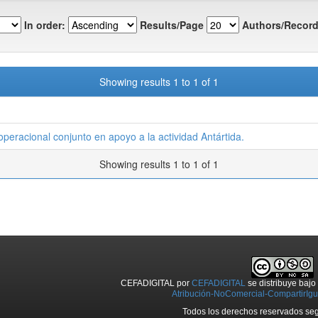
In order:
Results/Page
Authors/Record
Showing results 1 to 1 of 1
peracional conjunto en apoyo a la actividad Antártida.
Showing results 1 to 1 of 1
CEFADIGITAL
por
CEFADIGITAL
se distribuye baj
Atribución-NoComercial-CompartirIgua
Todos los derechos reservados seg