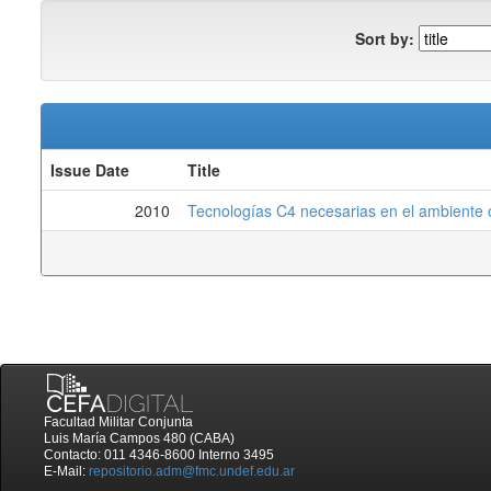
Sort by:
Issue Date
Title
2010
Tecnologías C4 necesarias en el ambiente o
Facultad Militar Conjunta
Luis María Campos 480 (CABA)
Contacto: 011 4346-8600 Interno 3495
E-Mail:
repositorio.adm@fmc.undef.edu.ar