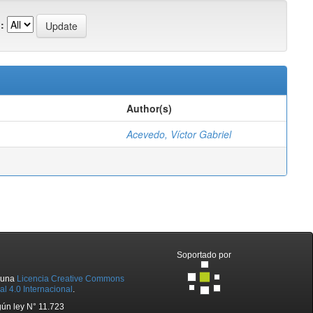
:
Author(s)
Acevedo, Víctor Gabriel
Soportado por
o una
Licencia Creative Commons
l 4.0 Internacional
.
ún ley N° 11.723