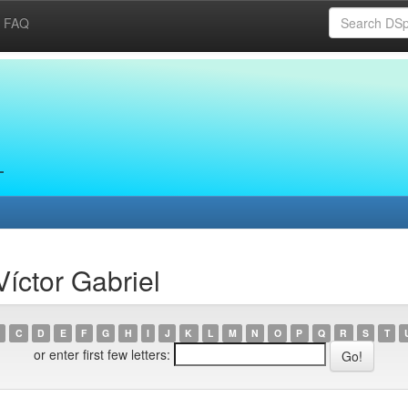
FAQ
íctor Gabriel
C
D
E
F
G
H
I
J
K
L
M
N
O
P
Q
R
S
T
or enter first few letters: