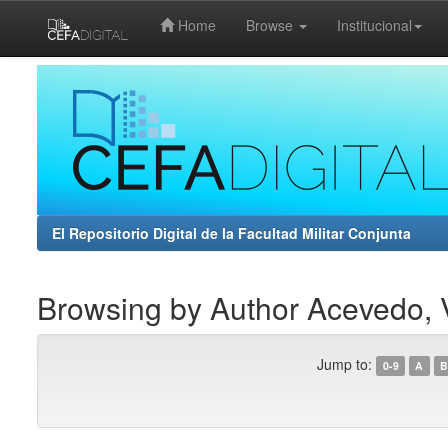
Home
Browse
Institucional
Skip
navigation
El Repositorio Digital de la Facultad Militar Conjunta
Browsing by Author Acevedo, V
Jump to:
0-9
A
B