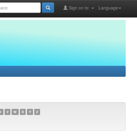
Sign on to:
Language
U
V
W
X
Y
Z