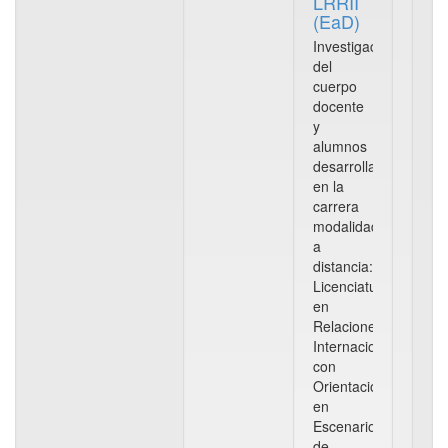
LRRII
(EaD)
Investigaciones
del
cuerpo
docente
y
alumnos
desarrolladas
en la
carrera
modalidad
a
distancia:
Licenciatura
en
Relaciones
Internacionales
con
Orientación
en
Escenarios
de