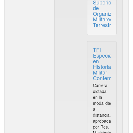
Superior
de
Organizaciones
Militares
Terrestres
TFI
Especialización
en
Historia
Militar
Contemporánea
Carrera
dictada
en la
modalidad
a
distancia,
aprobada
por Res.
Ministerio