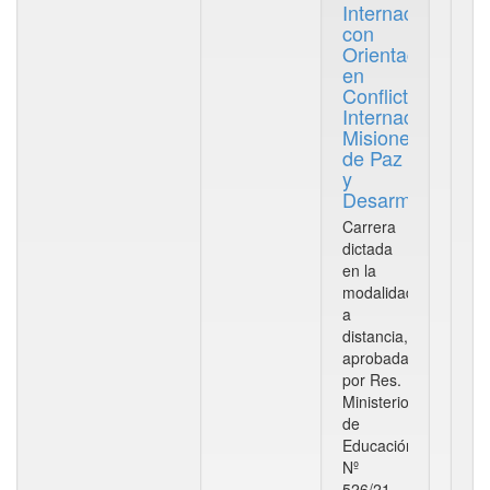
Internacionales
con
Orientación
en
Conflictos
Internacionales,
Misiones
de Paz
y
Desarme
Carrera
dictada
en la
modalidad
a
distancia,
aprobada
por Res.
Ministerio
de
Educación
Nº
526/21,