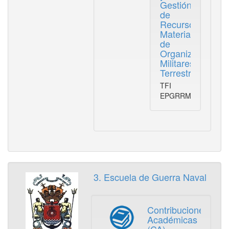
Gestión
de
Recursos
Materiales
de
Organizaciones
Militares
Terrestres
TFI
EPGRRMMOMT
3. Escuela de Guerra Naval
Contribuciones
Académicas