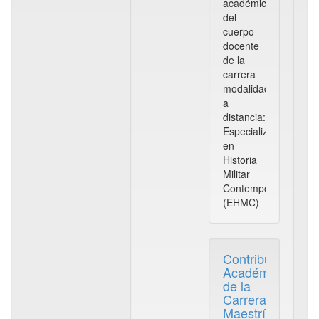
académicas
del
cuerpo
docente
de la
carrera
modalidad
a
distancia:
Especialización
en
Historia
Militar
Contemporánea
(EHMC)
Contribuciones
Académicas
de la
Carrera
Maestría