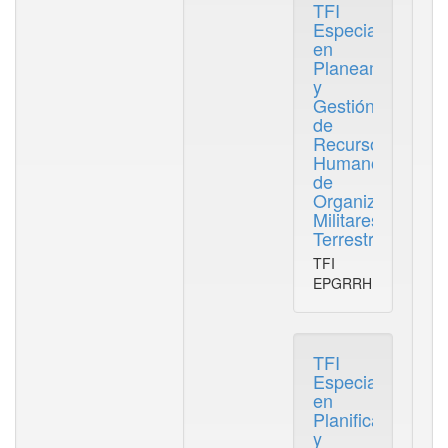
TFI
Especialización
en
Planeamiento
y
Gestión
de
Recursos
Humanos
de
Organizaciones
Militares
Terrestres
TFI
EPGRRHHOMT
TFI
Especialización
en
Planificación
y