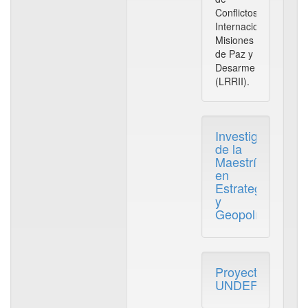
Conflictos
Internacionales,
Misiones
de Paz y
Desarme
(LRRII).
Investigaciones
de la
Maestría
en
Estrategia
y
Geopolítica
Proyectos
UNDEFI