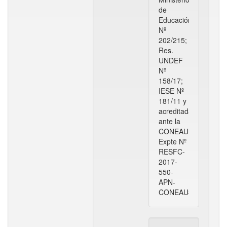
de
Educación
Nº
202/215;
Res.
UNDEF
Nº
158/17;
IESE Nº
181/11 y
acreditada
ante la
CONEAU,
Expte Nº
RESFC-
2017-
550-
APN-
CONEAU#ME.