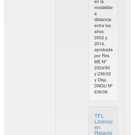
en la
modalidad
a
distancia
entre los
años
2002 y
2014,
aprobada
por Res.
ME Nº
2024/90
y 236/02
y Disp.
DNGU Nº
636/08.
TFL
Licenciatura
en
Relaciones