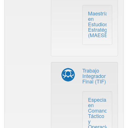
Maestría
en
Estudios
Estratégicos
(MAESES)
Trabajo
Integrador
Final (TIF)
Especialización
en
Comando
Táctico
y
Operacional