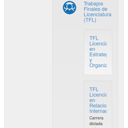
Trabajos
Finales de
Licenciatura
(TFL)
TFL
Licenciatura
en
Estrategia
y
Organización
TFL
Licenciatura
en
Relaciones
Internacionales
Carrera
dictada