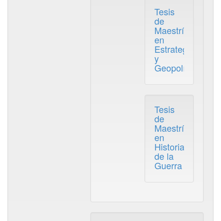
Tesis
de
Maestría
en
Estrategia
y
Geopolítica
Tesis
de
Maestría
en
Historia
de la
Guerra