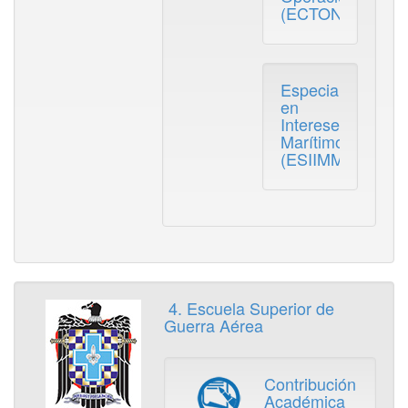
(ECTON)
Especialización
en
Intereses
Marítimos
(ESIIMM)
4. Escuela Superior de
Guerra Aérea
Contribución
Académica