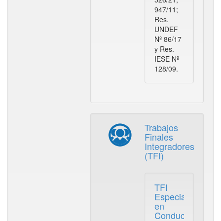
947/11;
Res.
UNDEF
Nº 86/17
y Res.
IESE Nº
128/09.
Trabajos
Finales
Integradores
(TFI)
TFI
Especialización
en
Conducción