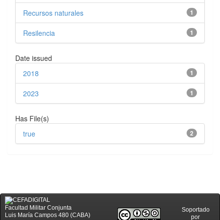
Recursos naturales
1
Resilencia
1
Date issued
2018
1
2023
1
Has File(s)
true
2
Facultad Militar Conjunta
Soportado
Luis María Campos 480 (CABA)
por