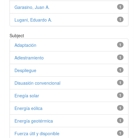
Garasino, Juan A.
1
Lugani, Eduardo A.
1
Subject
Adaptación
1
Adiestramiento
1
Despliegue
1
Disuasión convencional
1
Enegía solar
1
Energía eólica
1
Energía geotérmica
1
Fuerza útil y disponible
1