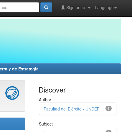
Sign on to:
Language
erra y de Estrategia
Discover
Author
Facultad del Ejército - UNDEF
6
Subject