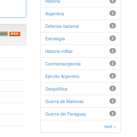
Historia
4
Argentina
3
Defensa nacional
3
Estrategia
3
Historia militar
3
Contrainsurgencia
2
Ejército Argentino
2
Geopolítica
2
Guerra de Malvinas
2
Guerra del Paraguay
2
next >