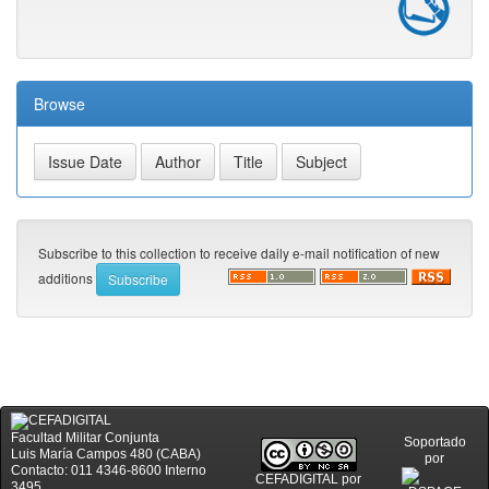
Browse
Subscribe to this collection to receive daily e-mail notification of new
additions
Facultad Militar Conjunta
Soportado
Luis María Campos 480 (CABA)
por
Contacto: 011 4346-8600 Interno
CEFADIGITAL
por
3495