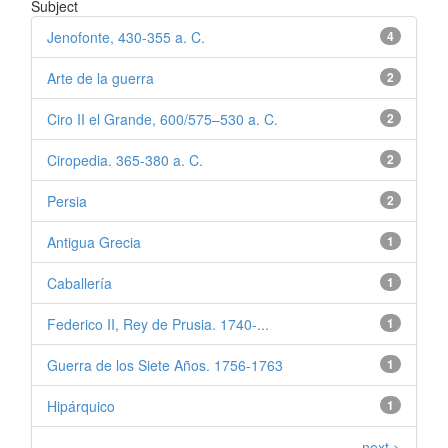
Subject
Jenofonte, 430-355 a. C.
4
Arte de la guerra
2
Ciro II el Grande, 600/575–530 a. C.
2
Ciropedia. 365-380 a. C.
2
Persia
2
Antigua Grecia
1
Caballería
1
Federico II, Rey de Prusia. 1740-...
1
Guerra de los Siete Años. 1756-1763
1
Hipárquico
1
next >