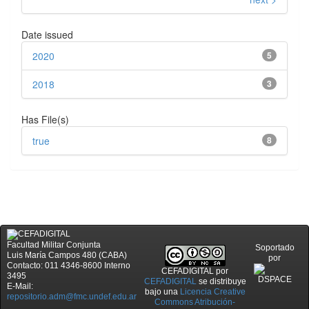
Date issued
2020
5
2018
3
Has File(s)
true
8
Facultad Militar Conjunta
Soportado
Luis María Campos 480 (CABA)
por
Contacto: 011 4346-8600 Interno
CEFADIGITAL
por
3495
CEFADIGITAL
se distribuye
E-Mail:
bajo una
Licencia Creative
repositorio.adm@fmc.undef.edu.ar
Commons Atribución-