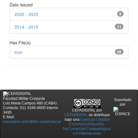
Date issued
2020 - 2025
9
2014 - 2019
11
Has File(s)
true
20
Facultad Militar Conjunta
Soportado
Luis María Campos 480 (CABA)
por
Contacto: 011 4346-8600 Interno
CEFADIGITAL
por
3495
CEFADIGITAL
se distribuye
E-Mail:
bajo una
Licencia Creative
repositorio.adm@fmc.undef.edu.ar
Commons Atribución-
NoComercial-CompartirIgual
4.0 Internacional
.