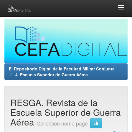
Skip
navigation
El Repositorio Digital de la Facultad Militar Conjunta
4. Escuela Superior de Guerra Aérea
RESGA. Revista de la
Escuela Superior de Guerra
Aérea
Collection home page