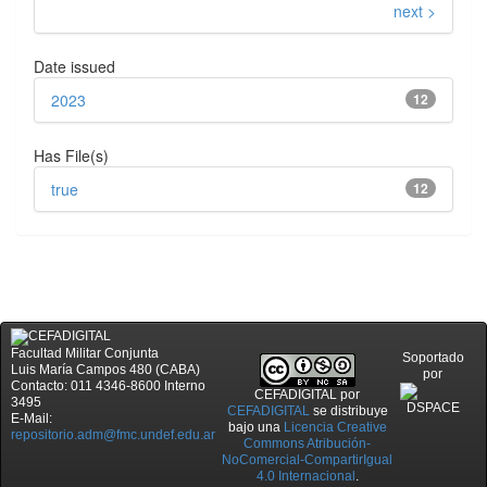
next >
Date issued
2023
12
Has File(s)
true
12
Facultad Militar Conjunta
Soportado
Luis María Campos 480 (CABA)
por
Contacto: 011 4346-8600 Interno
CEFADIGITAL
por
3495
CEFADIGITAL
se distribuye
E-Mail:
bajo una
Licencia Creative
repositorio.adm@fmc.undef.edu.ar
Commons Atribución-
NoComercial-CompartirIgual
4.0 Internacional
.