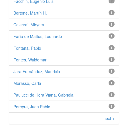
Facchin, Eugenio Luis
3
Bertone, Martín H.
1
Colacrai, Miryam
1
Faría de Mattos, Leonardo
1
Fontana, Pablo
1
Fontes, Waldemar
1
Jara Fernández, Mauricio
1
Morasso, Carla
1
Paulucci de Hora Viana, Gabriela
1
Pereyra, Juan Pablo
1
next >