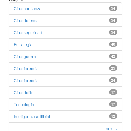
Ciberconfianza
54
Ciberdefensa
54
Ciberseguridad
54
Estrategia
46
Ciberguerra
42
Ciberforensia
25
Ciberforencia
24
Ciberdelito
17
Tecnología
17
Inteligencia artificial
12
next >