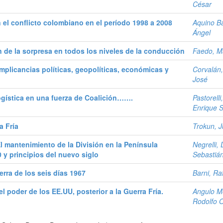
César
n el conflicto colombiano en el período 1998 a 2008
Aquino B
Ángel
ón de la sorpresa en todos los niveles de la conducción
Faedo, M
 implicancias políticas, geopolíticas, económicas y
Corvalán
José
logística en una fuerza de Coalición…….
Pastorell
Enrique 
a Fría
Trokun, 
 El mantenimiento de la División en la Península
Negrelli, 
 y principios del nuevo siglo
Sebastiá
uerra de los seis días 1967
Barni, Ra
l poder de los EE.UU, posterior a la Guerra Fría.
Angulo Mo
Rodolfo 