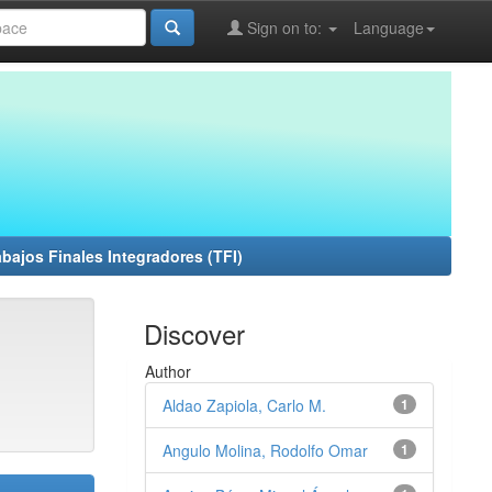
Sign on to:
Language
abajos Finales Integradores (TFI)
Discover
Author
Aldao Zapiola, Carlo M.
1
Angulo Molina, Rodolfo Omar
1