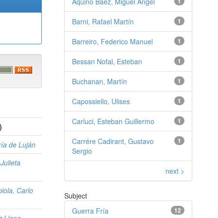
Aquino Báez, Miguel Ángel
1
Barni, Rafael Martín
1
Barreiro, Federico Manuel
1
Bessan Nofal, Esteban
1
Buchanan, Martín
1
Capossiello, Ulises
1
Carluci, Esteban Guillermo
1
)
Carrére Cadirant, Gustavo
1
ría de Luján
Sergio
Julieta
next >
iola, Carlo
Subject
Guerra Fría
12