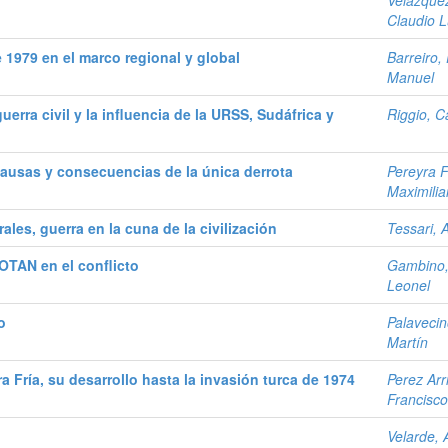
Velázquez
Claudio L
e 1979 en el marco regional y global
Barreiro,
Manuel
erra civil y la influencia de la URSS, Sudáfrica y
Riggio, C
ausas y consecuencias de la única derrota
Pereyra F
Maximili
ales, guerra en la cuna de la civilización
Tessari, 
 OTAN en el conflicto
Gambino,
Leonel
o
Palavecin
Martín
a Fría, su desarrollo hasta la invasión turca de 1974
Perez Arr
Francisco
Velarde, 