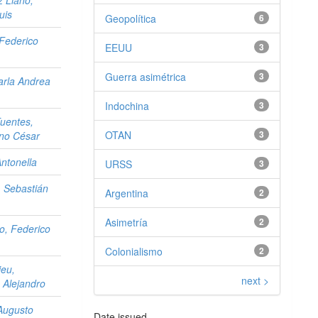
 Llano,
uis
Geopolítica
6
 Federico
EEUU
3
Guerra asimétrica
3
arla Andrea
Indochina
3
uentes,
OTAN
3
ano César
Antonella
URSS
3
 Sebastián
Argentina
2
Asimetría
2
o, Federico
Colonialismo
2
ieu,
next >
 Alejandro
Augusto
Date issued