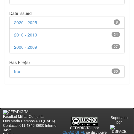
Date issued
2020 - 2025
8
2010 - 2019
24
2000 - 2009
27
Has File(s)
true
60
Facultad Militar Conjunta
Soportado
Luis María Campos 480 (CABA)
por
Contacto: 011 4346-8600 Interno
CEFADIGITAL
por
3495
CEFADIGITAL
se distribuye