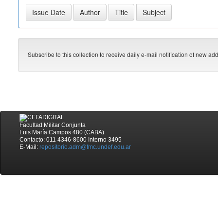
Subscribe to this collection to receive daily e-mail notification of new ad
Facultad Militar Conjunta
Luis María Campos 480 (CABA)
Contacto: 011 4346-8600 Interno 3495
E-Mail:
repositorio.adm@fmc.undef.edu.ar