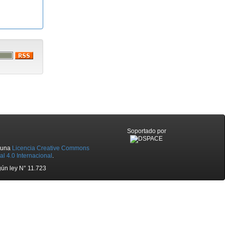
Soportado por
o una
Licencia Creative Commons
l 4.0 Internacional
.
ún ley N° 11.723