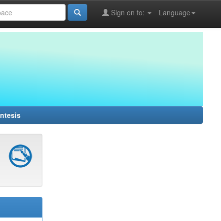
Sign on to:
Language
ntesis