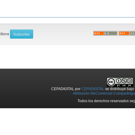
ditions
CEFADIGITAL
por
CEFADIGITAL
se distribuye baj
Atribución-NoComercial-CompartirIgua
Todos los derechos reservados seg