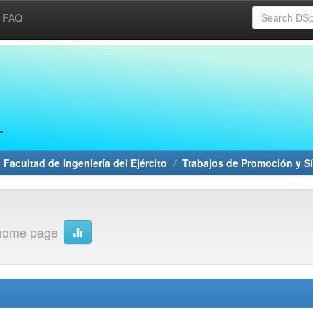
FAQ
 Facultad de Ingeniería del Ejército
Trabajos de Promoción y Sí
 home page