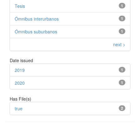
Tesis
1
Ómnibus interurbanos
1
Ómnibus suburbanos
1
next >
Date issued
2019
1
2020
1
Has File(s)
true
2