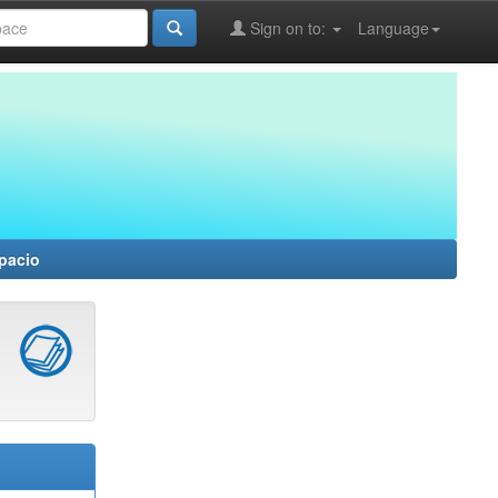
Sign on to:
Language
spacio