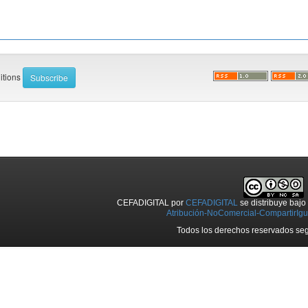
ditions
CEFADIGITAL
por
CEFADIGITAL
se distribuye baj
Atribución-NoComercial-CompartirIgua
Todos los derechos reservados seg