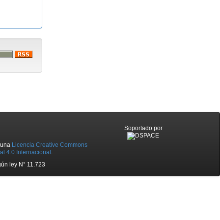
Soportado por
o una
Licencia Creative Commons
l 4.0 Internacional
.
ún ley N° 11.723