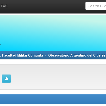
FAQ
. Facultad Militar Conjunta
Observatorio Argentino del Cibere