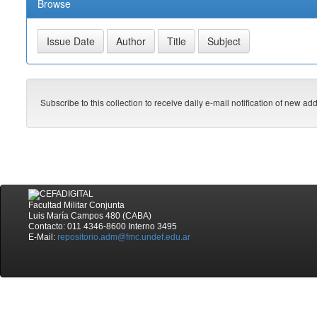
Browse
Subscribe to this collection to receive daily e-mail notification of new ad
Facultad Militar Conjunta
Luis María Campos 480 (CABA)
Contacto: 011 4346-8600 Interno 3495
E-Mail:
repositorio.adm@fmc.undef.edu.ar