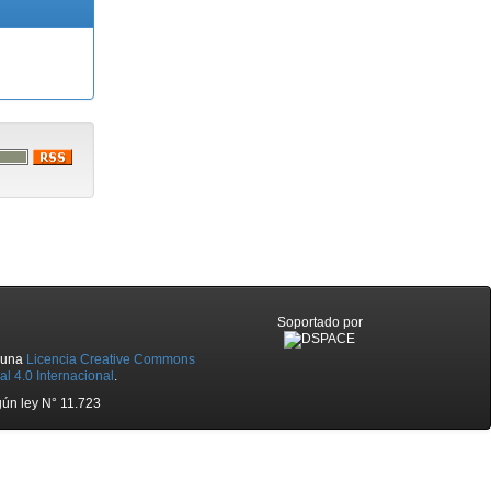
Soportado por
o una
Licencia Creative Commons
l 4.0 Internacional
.
ún ley N° 11.723