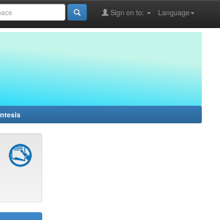
Sign on to:
Language
ntesis