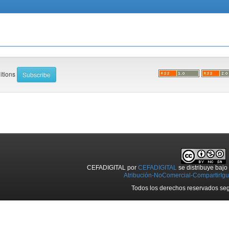
ditions
CEFADIGITAL
por
CEFADIGITAL
se distribuye baj
Atribución-NoComercial-CompartirIgua
Todos los derechos reservados seg