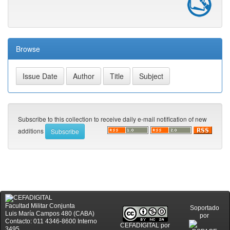
Browse
Subscribe to this collection to receive daily e-mail notification of new
additions
Facultad Militar Conjunta
Soportado
Luis María Campos 480 (CABA)
por
Contacto: 011 4346-8600 Interno
CEFADIGITAL
por
3495