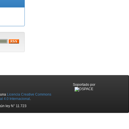
Soportado por
o una
Licencia Creative Commons
l 4.0 Internacional
.
ún ley N° 11.723