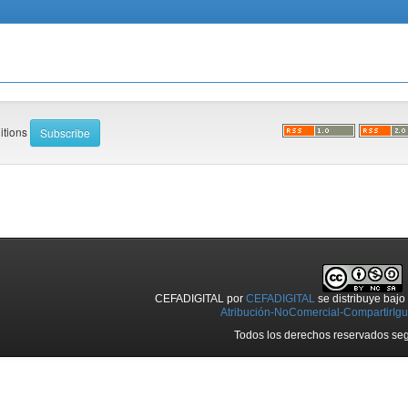
ditions
CEFADIGITAL
por
CEFADIGITAL
se distribuye baj
Atribución-NoComercial-CompartirIgua
Todos los derechos reservados seg