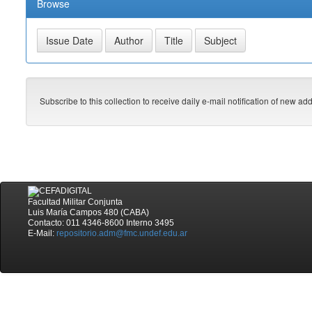
Browse
Subscribe to this collection to receive daily e-mail notification of new ad
Facultad Militar Conjunta
Luis María Campos 480 (CABA)
Contacto: 011 4346-8600 Interno 3495
E-Mail:
repositorio.adm@fmc.undef.edu.ar