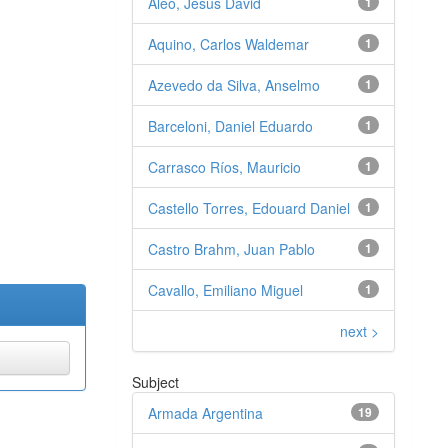
Aleo, Jesús David
1
Aquino, Carlos Waldemar
1
Azevedo da Silva, Anselmo
1
Barceloni, Daniel Eduardo
1
Carrasco Ríos, Mauricio
1
Castello Torres, Edouard Daniel
1
Castro Brahm, Juan Pablo
1
Cavallo, Emiliano Miguel
1
next >
Subject
Armada Argentina
19