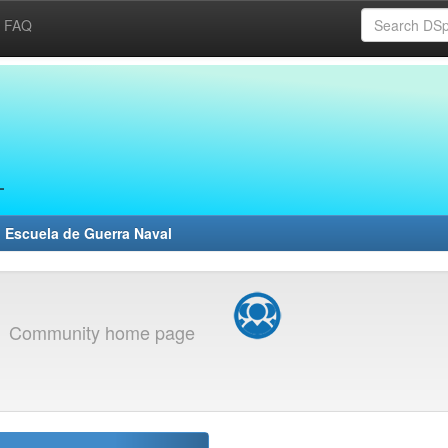
FAQ
 Escuela de Guerra Naval
)
Community home page