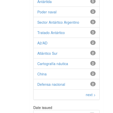
Antártida
5
Poder naval
3
Sector Antártico Argentino
3
Tratado Antártico
3
A2/AD
2
Atlántico Sur
2
Cartografía náutica
2
China
2
Defensa nacional
2
next >
Date issued