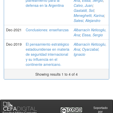
planeamiento para la
Ana
;
Eissa, Sergio
;
defensa en la Argentina
Calvo, Juan
;
Gastaldi, Sol
;
Meneghetti, Karina
;
Salesi, Alejandro
Dec-2021
Conclusiones: enseñanzas
Albarracín Keticoglu,
Ana
;
Eissa, Sergio
Dec-2019
El pensamiento estratégico
Albarracín Keticoglu,
estadounidense en materia
Ana
;
Oyarzabal,
de seguridad internacional
Ignacio
y su influencia en el
continente americano.
Showing results 1 to 4 of 4
Soportado
por