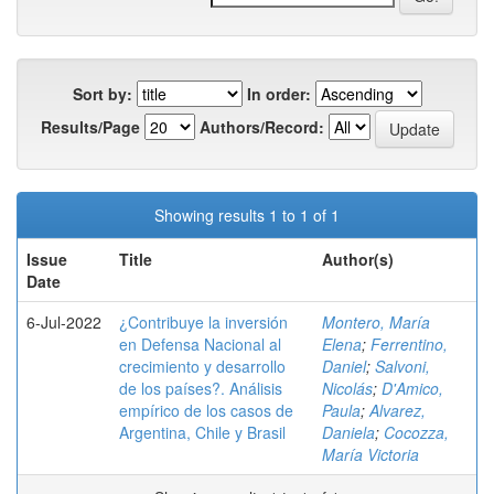
Sort by:
In order:
Results/Page
Authors/Record:
Showing results 1 to 1 of 1
Issue
Title
Author(s)
Date
6-Jul-2022
¿Contribuye la inversión
Montero, María
en Defensa Nacional al
Elena
;
Ferrentino,
crecimiento y desarrollo
Daniel
;
Salvoni,
de los países?. Análisis
Nicolás
;
D'Amico,
empírico de los casos de
Paula
;
Alvarez,
Argentina, Chile y Brasil
Daniela
;
Cocozza,
María Victoria